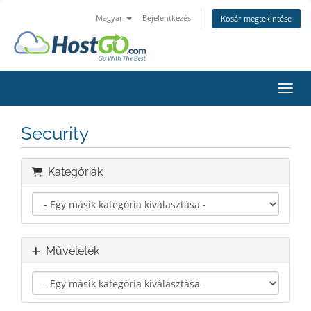
Magyar
Bejelentkezés
Kosár megtekintése
Váltá
Security
Kategóriák
Műveletek