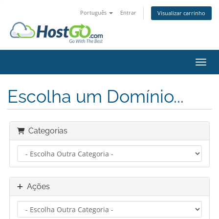
Português
Entrar
Visualizar carrinho
Alter
Escolha um Domínio...
Categorias
Ações