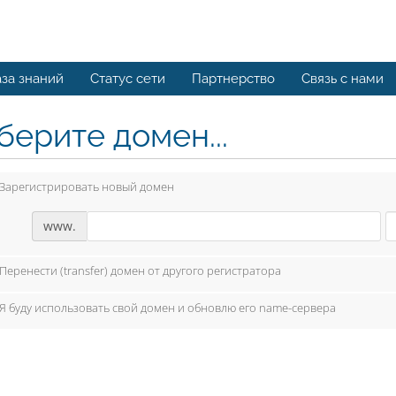
за знаний
Статус сети
Партнерство
Связь с нами
берите домен...
Зарегистрировать новый домен
www.
Перенести (transfer) домен от другого регистратора
Я буду использовать свой домен и обновлю его name-сервера