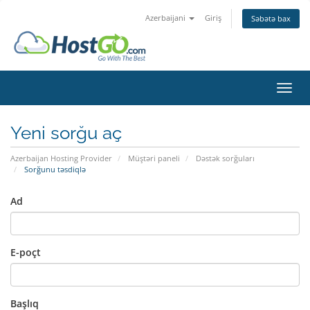
Azerbaijani
Giriş
Səbətə bax
Naviq
Yeni sorğu aç
Azerbaijan Hosting Provider
Müştəri paneli
Dəstək sorğuları
Sorğunu təsdiqlə
Ad
E-poçt
Başlıq