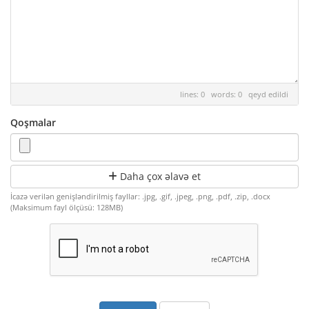
lines: 0 words: 0
qeyd edildi
Qoşmalar
Daha çox əlavə et
İcazə verilən genişləndirilmiş fayllar: .jpg, .gif, .jpeg, .png, .pdf, .zip, .docx
(Maksimum fayl ölçüsü: 128MB)