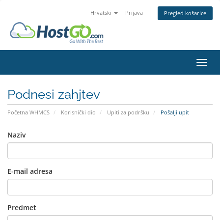
Hrvatski
Prijava
Pregled košarice
Preba
Podnesi zahjtev
Početna WHMCS
Korisnički dio
Upiti za podršku
Pošalji upit
Naziv
E-mail adresa
Predmet