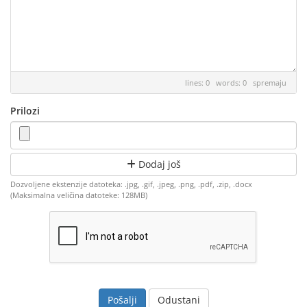
lines: 0 words: 0
spremaju
Prilozi
Dodaj još
Dozvoljene ekstenzije datoteka: .jpg, .gif, .jpeg, .png, .pdf, .zip, .docx
(Maksimalna veličina datoteke: 128MB)
Odustani