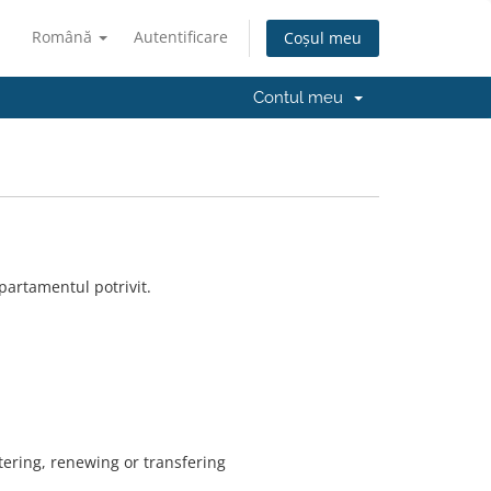
Română
Autentificare
Coșul meu
Contul meu
partamentul potrivit.
tering, renewing or transfering