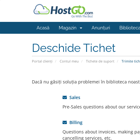
Acasă
Magazin
Anunțuri
Bibliotec
Deschide Tichet
Portal clienți
Contul meu
Tichete de suport
Trimite tich
Dacă nu găsiți soluția problemei în biblioteca noast
Sales
Pre-Sales questions about our servic
Billing
Questions about invoices, making p
cancelling services, etc.