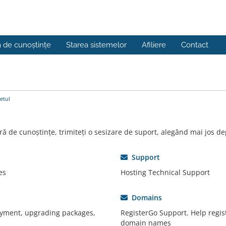
a de cunoștințe
Starea sistemelor
Afiliere
Contact
etul
ră de cunoștințe, trimiteți o sesizare de suport, alegând mai jos de
Support
es
Hosting Technical Support
Domains
ayment, upgrading packages,
RegisterGo Support. Help regis
domain names